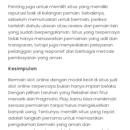
Penting juga untuk memilih situs yang memiliki
reputasi baik di kalangan pemain. Sebaiknya,
sebelum memutuskan untuk bermain, periksa
terlebih dahulu ulasan atau review dari pemain lain
yang sudah berpengalaman. Situs yang terpercaya
tidak hanya menawarkan permainan yang adil dan
transparan, tetapi juga menyediakan pelayanan
pelanggan yang responsif dan berbagai metode
pembayaran yang aman.
Kesimpulan
Bermain slot online dengan modal kecil di situs judi
slot online terpercaya bukan hanya impian belaka.
Dengan pilihan taruhan yang fleksibel dan fitur
menarik dari Pragmatic Play, kamu bisa menikmati
sensasi permainan tanpa harus mengeluarkan
banyak uang. Tentunya, memilih situs yang tepat
adalah langkah pertama untuk memastikan
pengalaman bermain yang aman dan