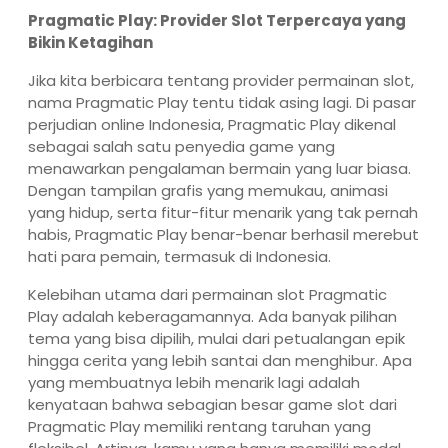
Pragmatic Play: Provider Slot Terpercaya yang
Bikin Ketagihan
Jika kita berbicara tentang provider permainan slot,
nama Pragmatic Play tentu tidak asing lagi. Di pasar
perjudian online Indonesia, Pragmatic Play dikenal
sebagai salah satu penyedia game yang
menawarkan pengalaman bermain yang luar biasa.
Dengan tampilan grafis yang memukau, animasi
yang hidup, serta fitur-fitur menarik yang tak pernah
habis, Pragmatic Play benar-benar berhasil merebut
hati para pemain, termasuk di Indonesia.
Kelebihan utama dari permainan slot Pragmatic
Play adalah keberagamannya. Ada banyak pilihan
tema yang bisa dipilih, mulai dari petualangan epik
hingga cerita yang lebih santai dan menghibur. Apa
yang membuatnya lebih menarik lagi adalah
kenyataan bahwa sebagian besar game slot dari
Pragmatic Play memiliki rentang taruhan yang