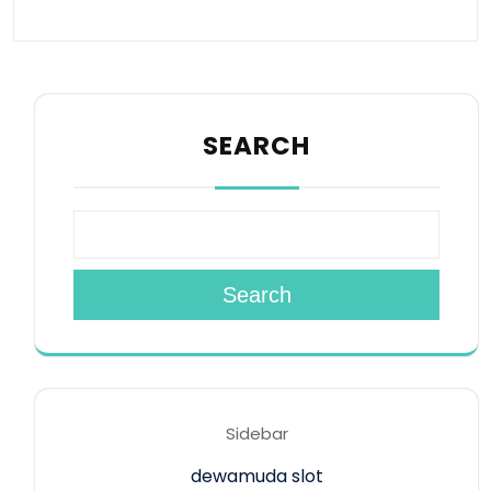
SEARCH
Search
Sidebar
dewamuda slot