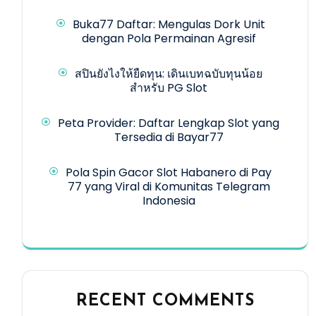
Buka77 Daftar: Mengulas Dork Unit
dengan Pola Permainan Agresif
สปินยังไงให้ยืดทุน: เดินเบทฉบับทุนน้อย
สำหรับ PG Slot
Peta Provider: Daftar Lengkap Slot yang
Tersedia di Bayar77
Pola Spin Gacor Slot Habanero di Pay
77 yang Viral di Komunitas Telegram
Indonesia
RECENT COMMENTS