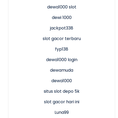
dewa1000 slot
dewi 1000
jackpot338
slot gacor terbaru
fyp138
dewa1000 login
dewamuda
dewa1000
situs slot depo 5k
slot gacor hari ini
Luna99