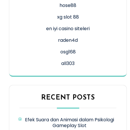
hose88
xg slot 88
en iyi casino siteleri
raden4d
osg168
all303
RECENT POSTS
Efek Suara dan Animasi dalam Psikologi
Gameplay Slot