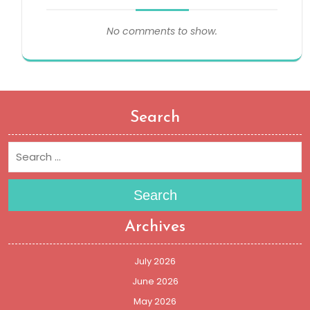
No comments to show.
Search
Search
Archives
July 2026
June 2026
May 2026