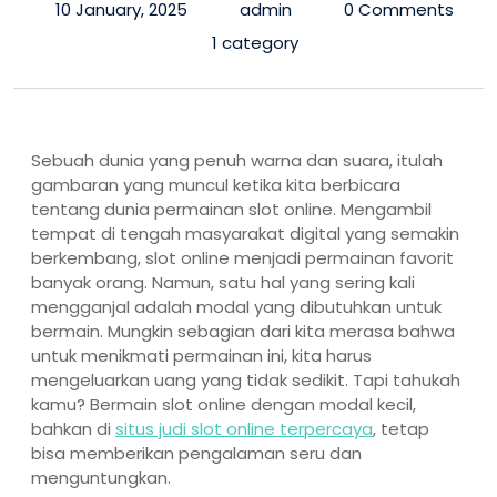
10 January, 2025
admin
0 Comments
1 category
Sebuah dunia yang penuh warna dan suara, itulah
gambaran yang muncul ketika kita berbicara
tentang dunia permainan slot online. Mengambil
tempat di tengah masyarakat digital yang semakin
berkembang, slot online menjadi permainan favorit
banyak orang. Namun, satu hal yang sering kali
mengganjal adalah modal yang dibutuhkan untuk
bermain. Mungkin sebagian dari kita merasa bahwa
untuk menikmati permainan ini, kita harus
mengeluarkan uang yang tidak sedikit. Tapi tahukah
kamu? Bermain slot online dengan modal kecil,
bahkan di
situs judi slot online terpercaya
, tetap
bisa memberikan pengalaman seru dan
menguntungkan.