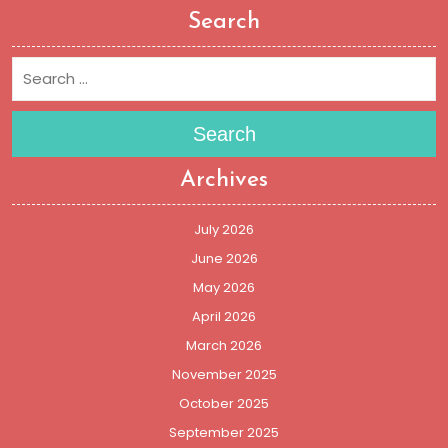
Search
Search
Archives
July 2026
June 2026
May 2026
April 2026
March 2026
November 2025
October 2025
September 2025