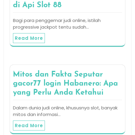
di Api Slot 88
Bagi para penggemar judi online, istilah
progressive jackpot tentu sudah…
Read More
Mitos dan Fakta Seputar
gacor77 login Habanero: Apa
yang Perlu Anda Ketahui
Dalam dunia judi online, khususnya slot, banyak
mitos dan informasi…
Read More