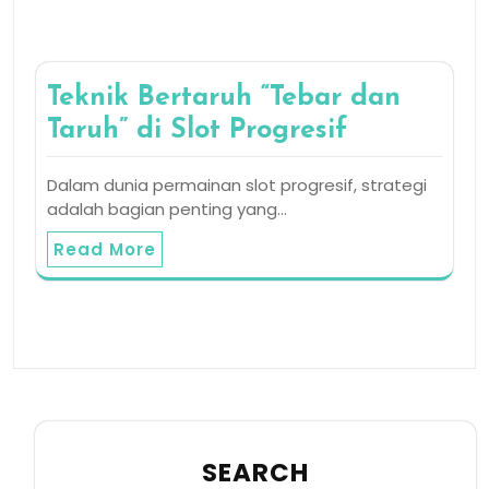
Teknik Bertaruh “Tebar dan
Taruh” di Slot Progresif
Dalam dunia permainan slot progresif, strategi
adalah bagian penting yang…
Read More
SEARCH