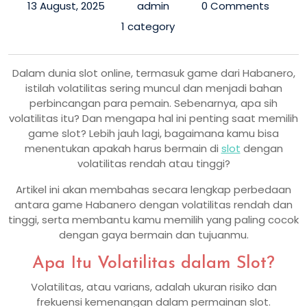
13 August, 2025
admin
0 Comments
1 category
Dalam dunia slot online, termasuk game dari Habanero,
istilah volatilitas sering muncul dan menjadi bahan
perbincangan para pemain. Sebenarnya, apa sih
volatilitas itu? Dan mengapa hal ini penting saat memilih
game slot? Lebih jauh lagi, bagaimana kamu bisa
menentukan apakah harus bermain di
slot
dengan
volatilitas rendah atau tinggi?
Artikel ini akan membahas secara lengkap perbedaan
antara game Habanero dengan volatilitas rendah dan
tinggi, serta membantu kamu memilih yang paling cocok
dengan gaya bermain dan tujuanmu.
Apa Itu Volatilitas dalam Slot?
Volatilitas, atau varians, adalah ukuran risiko dan
frekuensi kemenangan dalam permainan slot.