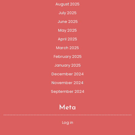
August 2025
July 2025
June 2025
May 2025
April 2025
March 2025
February 2025
January 2025
December 2024
November 2024
September 2024
Meta
Log in