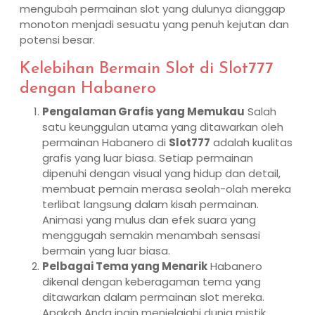
mengubah permainan slot yang dulunya dianggap
monoton menjadi sesuatu yang penuh kejutan dan
potensi besar.
Kelebihan Bermain Slot di Slot777
dengan Habanero
Pengalaman Grafis yang Memukau
Salah
satu keunggulan utama yang ditawarkan oleh
permainan Habanero di
Slot777
adalah kualitas
grafis yang luar biasa. Setiap permainan
dipenuhi dengan visual yang hidup dan detail,
membuat pemain merasa seolah-olah mereka
terlibat langsung dalam kisah permainan.
Animasi yang mulus dan efek suara yang
menggugah semakin menambah sensasi
bermain yang luar biasa.
Pelbagai Tema yang Menarik
Habanero
dikenal dengan keberagaman tema yang
ditawarkan dalam permainan slot mereka.
Apakah Anda ingin menjelajahi dunia mistik,