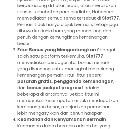
berpetualang di hutan lebat, atau merasakan
sensasi kehebatan para gladiator, Habanero
menyediakan semua tema tersebut di
Slot777
.
Pemain tidak hanya diajak bermain, tetapi juga
dibawa ke dunia baru yang menantang dan
penuh dengan kemungkinan kemenangan
besar.
Fitur Bonus yang Menguntungkan
Sebagai
salah satu platform terkemuka,
Slot777
menyediakan berbagai fitur bonus menarik
yang dirancang untuk meningkatkan peluang
kemenangan pemain. Fitur-fitur seperti
putaran gratis
,
pengganda kemenangan
,
dan
bonus jackpot progresif
adalah
beberapa di antaranya. Setiap fitur ini
memberikan kesempatan untuk mendapatkan
kemenangan besar, menjadikan permainan
lebih mengasyikkan dan penuh harapan.
Keamanan dan Kenyamanan Bermain
Keamanan dalam bermain adalah hal yang