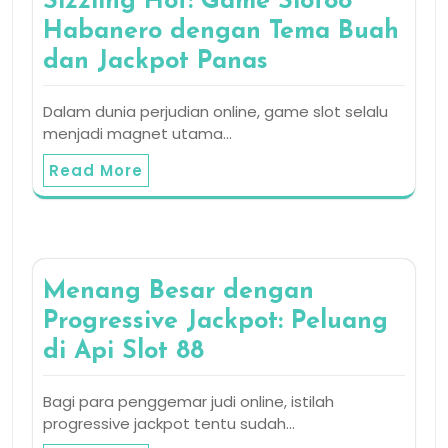
Sizzling Hot: Game Slot88
Habanero dengan Tema Buah
dan Jackpot Panas
Dalam dunia perjudian online, game slot selalu
menjadi magnet utama…
Read More
Menang Besar dengan
Progressive Jackpot: Peluang
di Api Slot 88
Bagi para penggemar judi online, istilah
progressive jackpot tentu sudah…