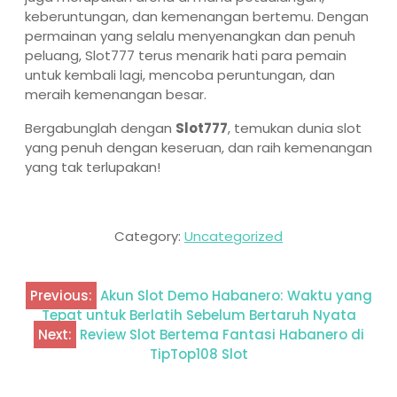
keberuntungan, dan kemenangan bertemu. Dengan
permainan yang selalu menyenangkan dan penuh
peluang, Slot777 terus menarik hati para pemain
untuk kembali lagi, mencoba peruntungan, dan
meraih kemenangan besar.
Bergabunglah dengan
Slot777
, temukan dunia slot
yang penuh dengan keseruan, dan raih kemenangan
yang tak terlupakan!
Category:
Uncategorized
Previous:
Akun Slot Demo Habanero: Waktu yang
Post
Tepat untuk Berlatih Sebelum Bertaruh Nyata
navigation
Next:
Review Slot Bertema Fantasi Habanero di
TipTop108 Slot