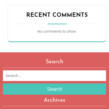
RECENT COMMENTS
No comments to show.
Search
Search
Archives