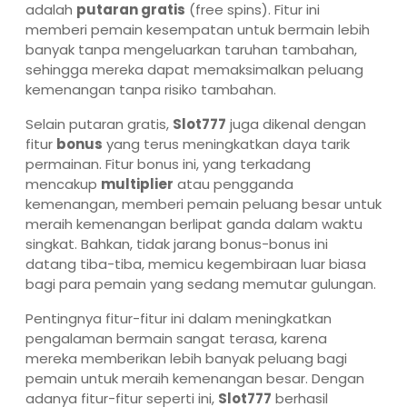
adalah
putaran gratis
(free spins). Fitur ini
memberi pemain kesempatan untuk bermain lebih
banyak tanpa mengeluarkan taruhan tambahan,
sehingga mereka dapat memaksimalkan peluang
kemenangan tanpa risiko tambahan.
Selain putaran gratis,
Slot777
juga dikenal dengan
fitur
bonus
yang terus meningkatkan daya tarik
permainan. Fitur bonus ini, yang terkadang
mencakup
multiplier
atau pengganda
kemenangan, memberi pemain peluang besar untuk
meraih kemenangan berlipat ganda dalam waktu
singkat. Bahkan, tidak jarang bonus-bonus ini
datang tiba-tiba, memicu kegembiraan luar biasa
bagi para pemain yang sedang memutar gulungan.
Pentingnya fitur-fitur ini dalam meningkatkan
pengalaman bermain sangat terasa, karena
mereka memberikan lebih banyak peluang bagi
pemain untuk meraih kemenangan besar. Dengan
adanya fitur-fitur seperti ini,
Slot777
berhasil