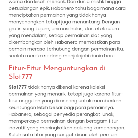
warna dan kisah menarik. Dari dunia mistik hingga
petualangan epik, Habanero tahu bagaimana cara
menciptakan permainan yang tidak hanya
menyenangkan tetapi juga menantang. Dengan
grafis yang tajam, animasi halus, dan efek suara
yang mendalam, setiap permainan slot yang
dikembangkan oleh Habanero memastikan para
pemain merasa terhubung dengan permainan itu,
seolah mereka sedang menjelajahi dunia baru.
Fitur-Fitur Menguntungkan di
Slot777
Slot777
tidak hanya dikenal karena koleksi
permainan yang menarik, tetapi juga karena fitur-
fitur unggulan yang dirancang untuk memberikan
keuntungan lebih besar bagi para pemainnya.
Habanero, sebagai penyedia perangkat lunak,
memperkaya permainan dengan beragam fitur
inovatif yang meningkatkan peluang kemenangan.
Salah satu fitur yang sangat dicari oleh pemain