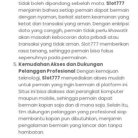
tidak boleh dipandang sebelah mata.
Slot777
menjamin bahwa setiap pemain dapat bermain
dengan nyaman, berkat sistem keamanan yang
ketat dan transaksi yang aman. Dengan enkripsi
data yang canggih, pemain tidak perlu khawatir
akan masalah kebocoran data pribadi atau
transaksi yang tidak aman. Slot777 memberikan
rasa tenang, sehingga pemain bisa fokus
sepenuhnya pada permainan.
Kemudahan Akses dan Dukungan
Pelanggan Profesional
Dengan kemajuan
teknologi,
Slot777
menyediakan akses mudah
untuk pemain yang ingin bermain di platform ini.
Situs ini bisa diakses dari perangkat komputer
maupun mobile, sehingga pemain dapat
bermain kapan saja dan di mana saja. Selain itu,
tim dukungan pelanggan yang profesional siap
membantu kapan pun dibutuhkan, menjamin
pengalaman bermain yang lancar dan tanpa
hambatan.