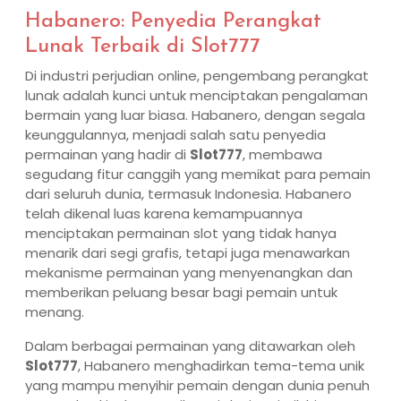
Habanero: Penyedia Perangkat
Lunak Terbaik di Slot777
Di industri perjudian online, pengembang perangkat
lunak adalah kunci untuk menciptakan pengalaman
bermain yang luar biasa. Habanero, dengan segala
keunggulannya, menjadi salah satu penyedia
permainan yang hadir di
Slot777
, membawa
segudang fitur canggih yang memikat para pemain
dari seluruh dunia, termasuk Indonesia. Habanero
telah dikenal luas karena kemampuannya
menciptakan permainan slot yang tidak hanya
menarik dari segi grafis, tetapi juga menawarkan
mekanisme permainan yang menyenangkan dan
memberikan peluang besar bagi pemain untuk
menang.
Dalam berbagai permainan yang ditawarkan oleh
Slot777
, Habanero menghadirkan tema-tema unik
yang mampu menyihir pemain dengan dunia penuh