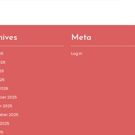
hives
Meta
26
Log in
026
26
026
2026
er 2025
r 2025
ber 2025
 2025
25