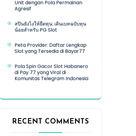
Unit dengan Pola Permainan
Agresif
สปินยังไงให้ยืดทุน: เดินเบทฉบับทุน
น้อยสำหรับ PG Slot
Peta Provider: Daftar Lengkap
Slot yang Tersedia di Bayar77
Pola Spin Gacor Slot Habanero
di Pay 77 yang Viral di
Komunitas Telegram Indonesia
RECENT COMMENTS