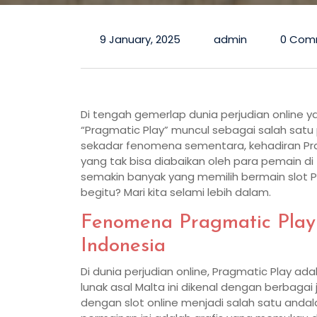
9 January, 2025
admin
0 Com
Di tengah gemerlap dunia perjudian online 
“Pragmatic Play” muncul sebagai salah satu
sekadar fenomena sementara, kehadiran P
yang tak bisa diabaikan oleh para pemain di t
semakin banyak yang memilih bermain slot P
begitu? Mari kita selami lebih dalam.
Fenomena Pragmatic Play 
Indonesia
Di dunia perjudian online, Pragmatic Play ad
lunak asal Malta ini dikenal dengan berbagai
dengan slot online menjadi salah satu andal