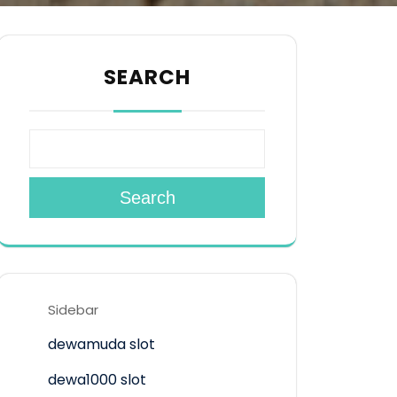
SEARCH
Search
Sidebar
dewamuda slot
dewa1000 slot