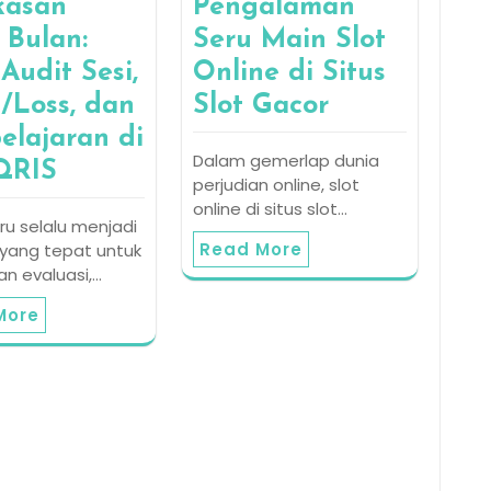
kasan
Pengalaman
 Bulan:
Seru Main Slot
Audit Sesi,
Online di Situs
t/Loss, dan
Slot Gacor
elajaran di
Dalam gemerlap dunia
 QRIS
perjudian online, slot
online di situs slot…
ru selalu menjadi
Read More
ang tepat untuk
n evaluasi,…
More