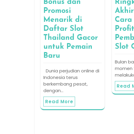
Bonus dan
Ring
Promosi
Akhir
Menarik di
Cara 
Daftar Slot
Profi
Thailand Gacor
Pemb
untuk Pemain
Slot
Baru
Bulan ba
momen y
Dunia perjudian online di
melakuka
Indonesia terus
berkembang pesat,
Read 
dengan…
Read More