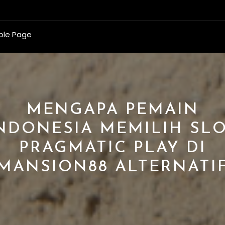
le Page
MENGAPA PEMAIN
NDONESIA MEMILIH SL
PRAGMATIC PLAY DI
MANSION88 ALTERNATI