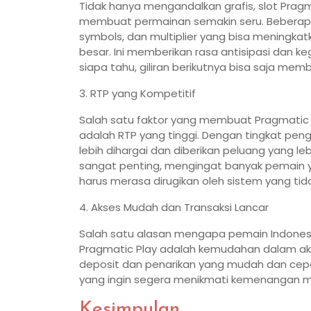
Tidak hanya mengandalkan grafis, slot Pragm
membuat permainan semakin seru. Beberapa 
symbols, dan multiplier yang bisa meningk
besar. Ini memberikan rasa antisipasi dan k
siapa tahu, giliran berikutnya bisa saja m
3. RTP yang Kompetitif
Salah satu faktor yang membuat Pragmatic P
adalah RTP yang tinggi. Dengan tingkat pen
lebih dihargai dan diberikan peluang yang l
sangat penting, mengingat banyak pemain 
harus merasa dirugikan oleh sistem yang tida
4. Akses Mudah dan Transaksi Lancar
Salah satu alasan mengapa pemain Indonesia
Pragmatic Play adalah kemudahan dalam aks
deposit dan penarikan yang mudah dan cepa
yang ingin segera menikmati kemenangan 
Kesimpulan