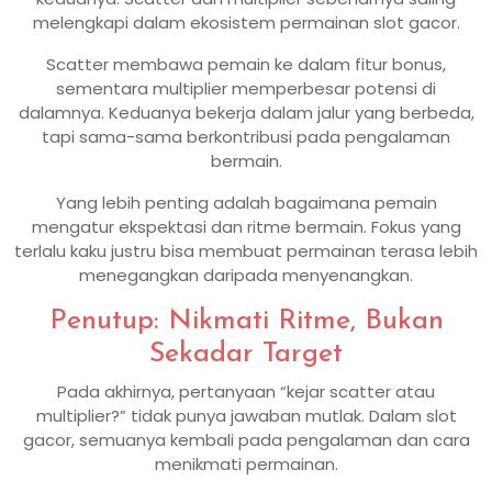
melengkapi dalam ekosistem permainan slot gacor.
Scatter membawa pemain ke dalam fitur bonus,
sementara multiplier memperbesar potensi di
dalamnya. Keduanya bekerja dalam jalur yang berbeda,
tapi sama-sama berkontribusi pada pengalaman
bermain.
Yang lebih penting adalah bagaimana pemain
mengatur ekspektasi dan ritme bermain. Fokus yang
terlalu kaku justru bisa membuat permainan terasa lebih
menegangkan daripada menyenangkan.
Penutup: Nikmati Ritme, Bukan
Sekadar Target
Pada akhirnya, pertanyaan “kejar scatter atau
multiplier?” tidak punya jawaban mutlak. Dalam slot
gacor, semuanya kembali pada pengalaman dan cara
menikmati permainan.