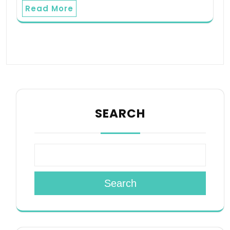
Read More
SEARCH
Search