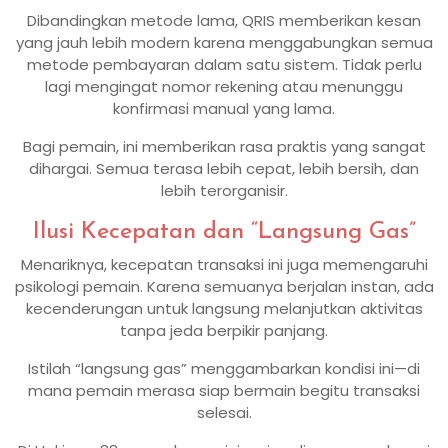
Dibandingkan metode lama, QRIS memberikan kesan
yang jauh lebih modern karena menggabungkan semua
metode pembayaran dalam satu sistem. Tidak perlu
lagi mengingat nomor rekening atau menunggu
konfirmasi manual yang lama.
Bagi pemain, ini memberikan rasa praktis yang sangat
dihargai. Semua terasa lebih cepat, lebih bersih, dan
lebih terorganisir.
Ilusi Kecepatan dan “Langsung Gas”
Menariknya, kecepatan transaksi ini juga memengaruhi
psikologi pemain. Karena semuanya berjalan instan, ada
kecenderungan untuk langsung melanjutkan aktivitas
tanpa jeda berpikir panjang.
Istilah “langsung gas” menggambarkan kondisi ini—di
mana pemain merasa siap bermain begitu transaksi
selesai.