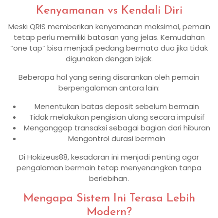
Kenyamanan vs Kendali Diri
Meski QRIS memberikan kenyamanan maksimal, pemain
tetap perlu memiliki batasan yang jelas. Kemudahan
“one tap” bisa menjadi pedang bermata dua jika tidak
digunakan dengan bijak.
Beberapa hal yang sering disarankan oleh pemain
berpengalaman antara lain:
Menentukan batas deposit sebelum bermain
Tidak melakukan pengisian ulang secara impulsif
Menganggap transaksi sebagai bagian dari hiburan
Mengontrol durasi bermain
Di Hokizeus88, kesadaran ini menjadi penting agar
pengalaman bermain tetap menyenangkan tanpa
berlebihan.
Mengapa Sistem Ini Terasa Lebih
Modern?