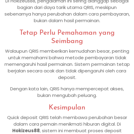
Di Hokizeus88, pengalaman ini sering dianggap sebagai
bagian dari daya tarik utama QRIS, meskipun
sebenarnya hanya perubahan dalam cara pembayaran,
bukan dalam hasil permainan.
Tetap Perlu Pemahaman yang
Seimbang
Walaupun QRIS memberikan kemudahan besar, penting
untuk memahami bahwa metode pembayaran tidak
memengaruhi hasil permainan. Sistem permainan tetap
berjalan secara acak dan tidak dipengaruhi oleh cara
deposit.
Dengan kata lain, QRIS hanya mempercepat akses,
bukan mengubah peluang.
Kesimpulan
Quick deposit QRIS telah membawa perubahan besar
dalam cara pemain menikmati hiburan digital. Di
Hokizeus88
, sistem ini membuat proses deposit