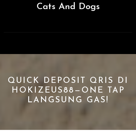
Skip
Cats And Dogs
to
content
Open
Button
QUICK DEPOSIT QRIS DI
HOKIZEUS88—ONE TAP
LANGSUNG GAS!