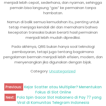
menjadi lebih cepat, sederhana, dan nyaman, sehingga
pemain bisa langsung “gas” ke permainan tanpa
hambatan.
Namun di balik semua kemudahan itu, penting untuk
tetap menjaga kendali diri dan memahami bahwa
kecepatan transaksi bukan berarti hasil permainan
menjadi lebih mudah diprediksi.
Pada akhirnya, QRIS bukan hanya soal teknologi
pembayaran, tetapi juga tentang bagaimana
pengalaman bermain menjadi lebih efisien, modern, dan
menyenangkan jika digunakan dengan bijak.
Category:
Uncategorized
Previous:
Kejar Scatter atau Multiplier? Menentukan
Post
Fokus di Slot Online
navigation
Next:
Pola Spin Gacor Slot Habanero di Pay 77 yang
Viral di Komunitas Telegram Indonesia